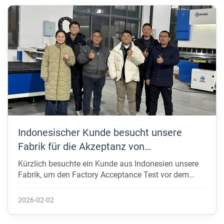
Indonesischer Kunde besucht unsere
Fabrik für die Akzeptanz von
Ausrüstungen und Endbenutzer-Site-Tour
Kürzlich besuchte ein Kunde aus Indonesien unsere
Fabrik, um den Factory Acceptance Test vor dem
Versand für ihre bestellte Ausrüstung durchzuführen,
einschließlich einer Laserschneidmaschine, einer
2026-02-02
Pressbremse mit Vorderblätterfolger und einer V-
Nutenmaschine. Dieser Besuch diente nicht nur als