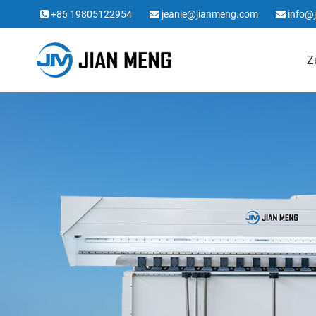
+86 19805122954
jeanie@jianmeng.com
info@
Z