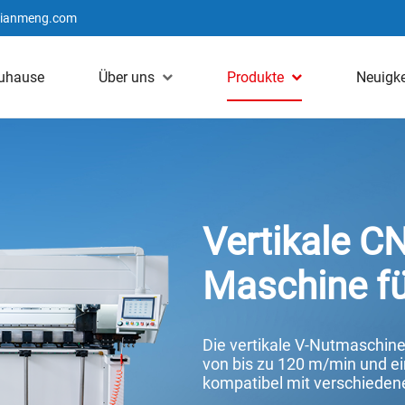
jianmeng.com
uhause
Über uns
Produkte
Neuigke
Vertikale C
Maschine fü
Die vertikale V-Nutmaschin
von bis zu 120 m/min und e
kompatibel mit verschiedene