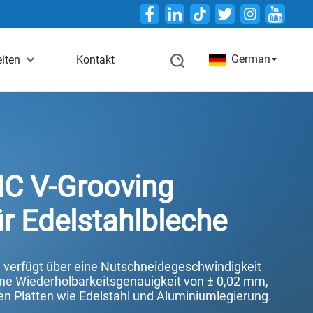
Twitter
German
iten
Kontakt
NC V-Grooving
r Edelstahlbleche
e verfügt über eine Nutschneidegeschwindigkeit
ine Wiederholbarkeitsgenauigkeit von ± 0,02 mm,
n Platten wie Edelstahl und Aluminiumlegierung.