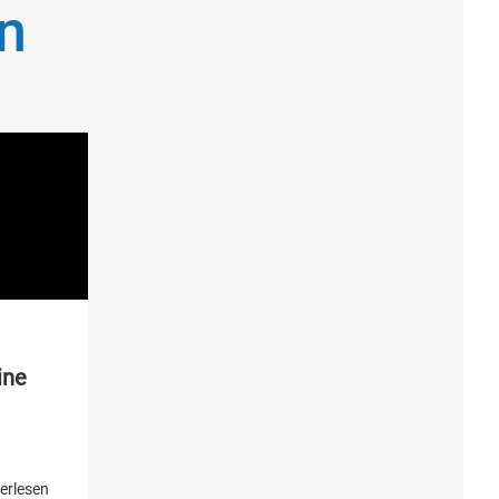
n
ine
erlesen