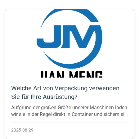
Welche Art von Verpackung verwenden
Sie für Ihre Ausrüstung?
Aufgrund der großen Größe unserer Maschinen laden
wir sie in der Regel direkt in Container und sichern sie
mit Stahldrähten, um Schäden beim Seetransport zu
verhindern. Wir achten darauf, dass die Maschinen
2025-08-29
nicht durch die Bewegung des Schiffes beeinflusst