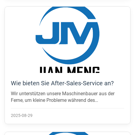
Wie bieten Sie After-Sales-Service an?
Wir unterstützen unsere Maschinenbauer aus der
Ferne, um kleine Probleme während des
Maschinenbetriebs zu beheben. Dazu gehört eine
individuelle Anleitung durch Nachrichten oder
2025-08-29
Videosupport. Wenn Teile während der Garantiezeit
ersetzt werden müssen, senden wir sie kostenlos.
Alternativ können Sie Teile vor Ort kaufen, um Zeit zu