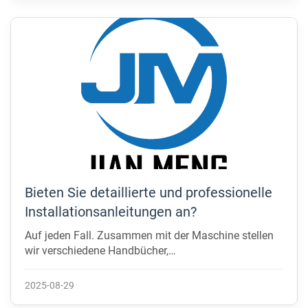
werden. Darüber hinaus stellen wir sicher, dass keine
anderen Gegenstände zusammen mit Ihren
Maschinen in den Behälter platziert werden. ...
Bieten Sie detaillierte und professionelle
Installationsanleitungen an?
Auf jeden Fall. Zusammen mit der Maschine stellen
wir verschiedene Handbücher,
Bedienungsanleitungen, Vorsichtsmaßnahmen,
Schaltpläne, Hydraulikdiagramme und andere
2025-08-29
technische Dokumentation zur Verfügung. ...