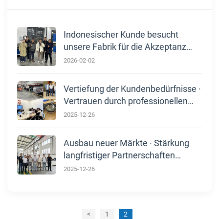
Indonesischer Kunde besucht
unsere Fabrik für die Akzeptanz
von Ausrüstungen und
2026-02-02
Endbenutzer-Site-Tour
Vertiefung der Kundenbedürfnisse ·
Vertrauen durch professionellen
Service gewinnen
2025-12-26
Ausbau neuer Märkte · Stärkung
langfristiger Partnerschaften
Koreanischer Partner besucht
2025-12-26
unsere Fabrik und vertieft die
Zusammenarbeit
<
1
2